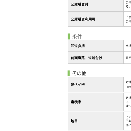
公
公庫融資付
る
「
公庫融資利用可
公
私道負担
土
前面道路、道路付け
住
敷
建ペイ率
60
敷
容積率
る
建
そ
地目
不
他