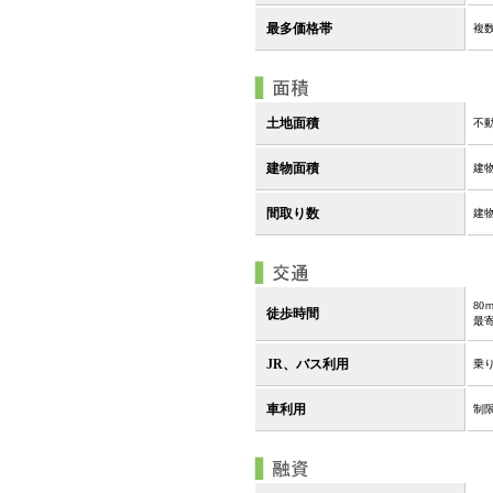
最多価格帯
複
土地面積
不
建物面積
建
間取り数
建
8
徒歩時間
最
JR、バス利用
乗
車利用
制