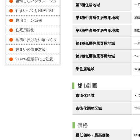
後悔しないプランニング
第2種住居地域
一
住まいづくりHOW TO
第1種中高層住居専用地域
3
住宅ローン減税
住宅用語集
第2種中高層住居専用地域
5
地震に負けない家づくり
第1種低層住居専用地域
一
住まいの防犯対策
第2種低層住居専用地域
2
ｼｯｸﾊｳｽ症候群にご注意
準住居地域
大
市街化区域
す
市街化調整区域
市
最低価格・最高価格
物